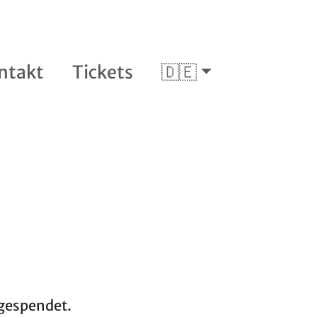
ntakt
Tickets
🇩🇪
 gespendet.