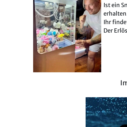
Ist ein 
erhalten
Ihr find
Der Erlö
I