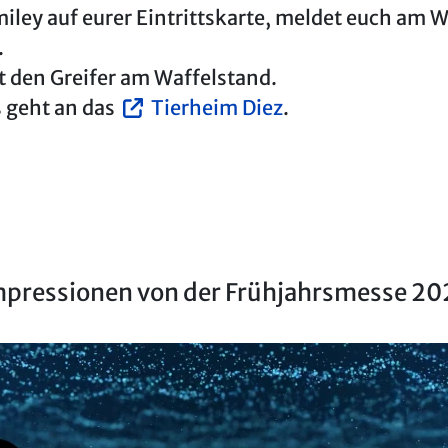
Smiley auf eurer Eintrittskarte, meldet euch am W
.
et den Greifer am Waffelstand.
s geht an das
Tierheim Diez
.
mpressionen von der Frühjahrsmesse 20