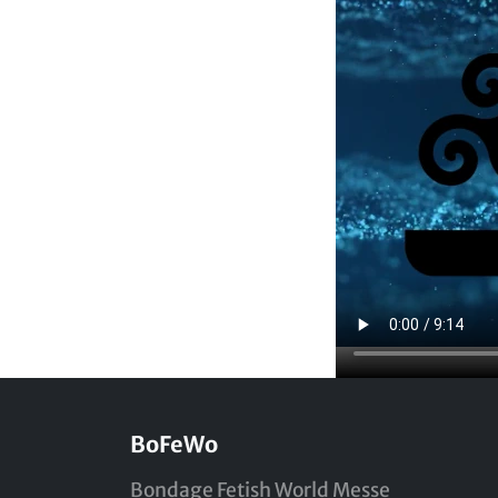
BoFeWo
Bondage Fetish World Messe