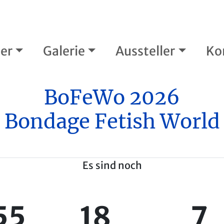
er
Galerie
Aussteller
Ko
BoFeWo 2026
Bondage Fetish World
Es sind noch
55
18
7