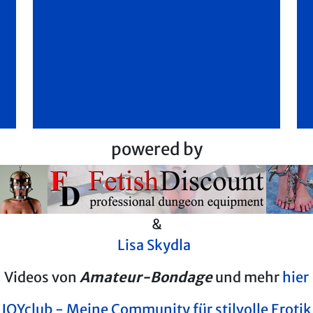
powered by
&
Lisa Skydla
Videos von
Amateur-Bondage
und mehr
hier
JOYclub - Meine Community für stilvolle Erotik